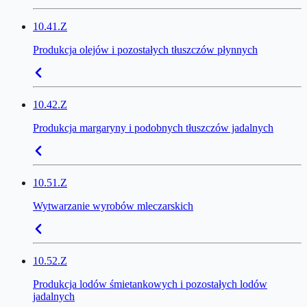
10.41.Z
Produkcja olejów i pozostałych tłuszczów płynnych
10.42.Z
Produkcja margaryny i podobnych tłuszczów jadalnych
10.51.Z
Wytwarzanie wyrobów mleczarskich
10.52.Z
Produkcja lodów śmietankowych i pozostałych lodów
jadalnych