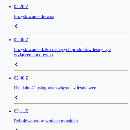
02.20.Z
Pozyskiwanie drewna
02.30.Z
Pozyskiwanie dziko rosnących produktów leśnych, z
wyłączeniem drewna
02.40.Z
Działalność usługowa związana z leśnictwem
03.11.Z
Rybołówstwo w wodach morskich