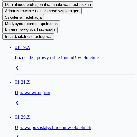
Działalność profesjonalna, naukowa i techniczna
Administrowanie i działalność wspierająca
Szkolenia i edukacja
Medycyna i pomoc społeczna
Kultura, rozrywka i rekreacja
Inna działalność usługowa
01.19.Z
Pozostałe uprawy rolne inne niż wieloletnie
01.21.Z
Uprawa winogron
01.29.Z
Uprawa pozostałych roślin wieloletnich