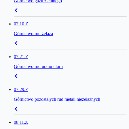
Górnictwo gazu ziemnego
07.10.Z
Górnictwo rud żelaza
07.21.Z
Górnictwo rud uranu i toru
07.29.Z
Górnictwo pozostałych rud metali nieżelaznych
08.11.Z