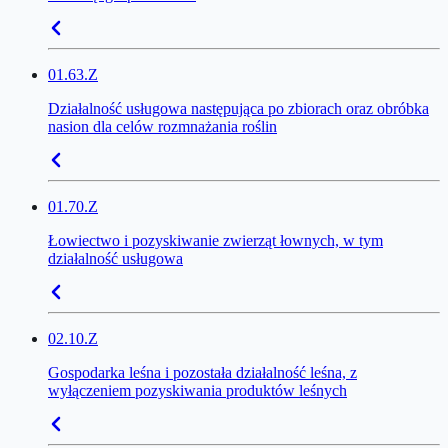
01.63.Z
Działalność usługowa następująca po zbiorach oraz obróbka
nasion dla celów rozmnażania roślin
01.70.Z
Łowiectwo i pozyskiwanie zwierząt łownych, w tym
działalność usługowa
02.10.Z
Gospodarka leśna i pozostała działalność leśna, z
wyłączeniem pozyskiwania produktów leśnych