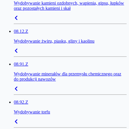
Wydobywanie kamieni ozdobnych, wapienia, gipsu, łupków
oraz pozostałych kamieni i skał
08.12.Z
Wydobywanie żwiru, piasku, gliny i kaolinu
08.91.Z
Wydobywanie minerałów dla przemysłu chemicznego oraz
do produkcji nawozów
08.92.Z
Wydobywanie torfu