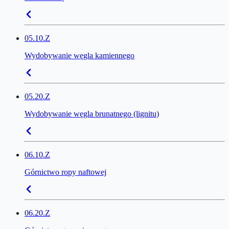
05.10.Z
Wydobywanie węgla kamiennego
05.20.Z
Wydobywanie węgla brunatnego (lignitu)
06.10.Z
Górnictwo ropy naftowej
06.20.Z