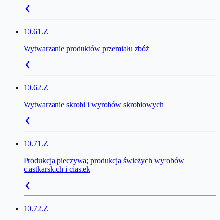
10.61.Z
Wytwarzanie produktów przemiału zbóż
10.62.Z
Wytwarzanie skrobi i wyrobów skrobiowych
10.71.Z
Produkcja pieczywa; produkcja świeżych wyrobów
ciastkarskich i ciastek
10.72.Z