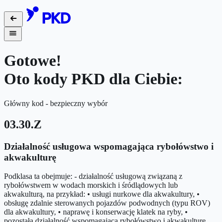
Gotowe!
Oto kody PKD dla Ciebie:
Główny kod - bezpieczny wybór
03.30.Z
Działalność usługowa wspomagająca rybołówstwo i
akwakulturę
Podklasa ta obejmuje: - działalność usługową związaną z
rybołówstwem w wodach morskich i śródlądowych lub
akwakulturą, na przykład: • usługi nurkowe dla akwakultury, •
obsługę zdalnie sterowanych pojazdów podwodnych (typu ROV)
dla akwakultury, • naprawę i konserwację klatek na ryby, •
pozostałą działalność wspomagającą rybołówstwo i akwakulturę,