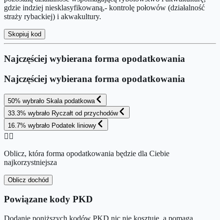
gdzie indziej niesklasyfikowaną,- kontrolę połowów (działalność
straży rybackiej) i akwakultury.
Skopiuj kod
Najczęściej wybierana forma opodatkowania
Najczęściej wybierana forma opodatkowania
50
%
wybrało
Skala podatkowa
33.3
%
wybrało
Ryczałt od przychodów
16.7
%
wybrało
Podatek liniowy
👉🏻
Oblicz, która forma opodatkowania będzie dla Ciebie
najkorzystniejsza
Oblicz dochód
Powiązane kody PKD
Dodanie poniższych kodów PKD nic nie kosztuje, a pomaga