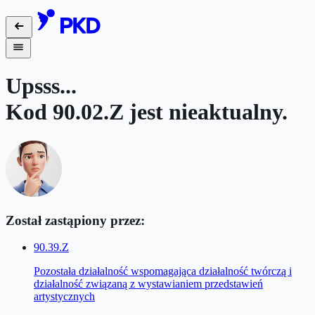
Upsss...
Kod
90.02.Z
jest nieaktualny.
Został zastąpiony przez:
90.39.Z
Pozostała działalność wspomagająca działalność twórczą i
działalność związaną z wystawianiem przedstawień
artystycznych