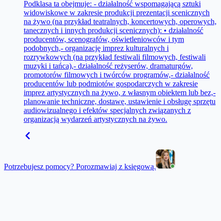
Podklasa ta obejmuje: - działalność wspomagającą sztuki
widowiskowe w zakresie produkcji prezentacji scenicznych
na żywo (na przykład teatralnych, koncertowych, operowych,
tanecznych i innych produkcji scenicznych): • działalność
producentów, scenografów, oświetleniowców i tym
podobnych,- organizację imprez kulturalnych i
rozrywkowych (na przykład festiwali filmowych, festiwali
muzyki i tańca),- działalność reżyserów, dramaturgów,
promotorów filmowych i twórców programów,- działalność
producentów lub podmiotów gospodarczych w zakresie
imprez artystycznych na żywo, z własnym obiektem lub bez,-
planowanie techniczne, dostawę, ustawienie i obsługę sprzętu
audiowizualnego i efektów specjalnych związanych z
organizacją wydarzeń artystycznych na żywo.
Potrzebujesz pomocy? Porozmawiaj z księgową.