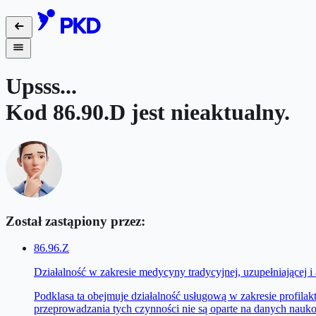
Upsss...
Kod
86.90.D
jest nieaktualny.
Został zastąpiony przez:
86.96.Z
Działalność w zakresie medycyny tradycyjnej, uzupełniającej i
Podklasa ta obejmuje działalność usługową w zakresie profila
przeprowadzania tych czynności nie są oparte na danych nauko