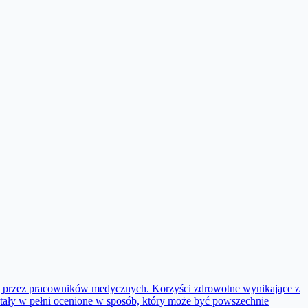
waną przez pracowników medycznych. Korzyści zdrowotne wynikające z
stały w pełni ocenione w sposób, który może być powszechnie