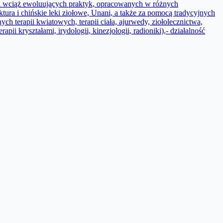
h i wciąż ewoluujących praktyk, opracowanych w różnych
ura i chińskie leki ziołowe, Unani, a także za pomocą tradycyjnych
ych terapii kwiatowych, terapii ciała, ajurwedy, ziołolecznictwa,
apii kryształami, irydologii, kinezjologii, radioniki),- działalność