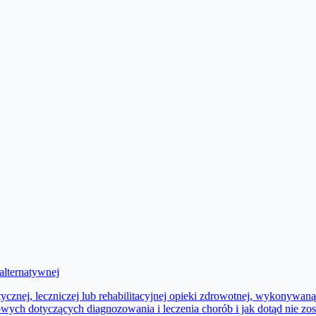
 alternatywnej
ktycznej, leczniczej lub rehabilitacyjnej opieki zdrowotnej, wykony
wych dotyczących diagnozowania i leczenia chorób i jak dotąd nie zo