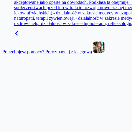
akceptowane jako oparte na dowodach. Podklasa ta obejmuje: 
społeczeństwach przed lub w trakcie rozwoju nowoczesnej medy
leków afrykańskich),- działalność w zakresie medycyny uzupełnia
naturopatii, terapii żywieniowej),- działalność w zakresie medycy
uzdrowicieli,- działalność w zakresie hipnoterapii, refleksologi
Potrzebujesz pomocy? Porozmawiaj z księgową.