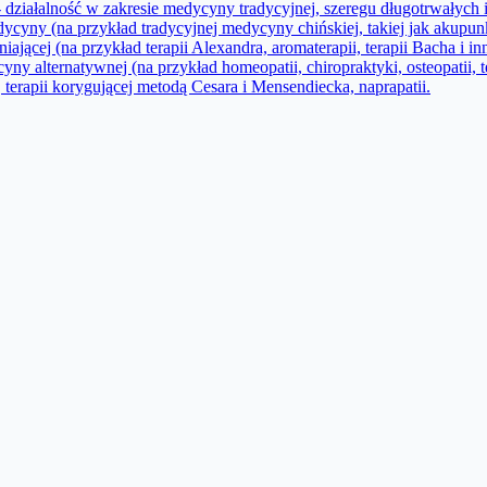
- działalność w zakresie medycyny tradycyjnej, szeregu długotrwałyc
cyny (na przykład tradycyjnej medycyny chińskiej, takiej jak akupunkt
jącej (na przykład terapii Alexandra, aromaterapii, terapii Bacha i inn
ny alternatywnej (na przykład homeopatii, chiropraktyki, osteopatii, ter
i, terapii korygującej metodą Cesara i Mensendiecka, naprapatii.