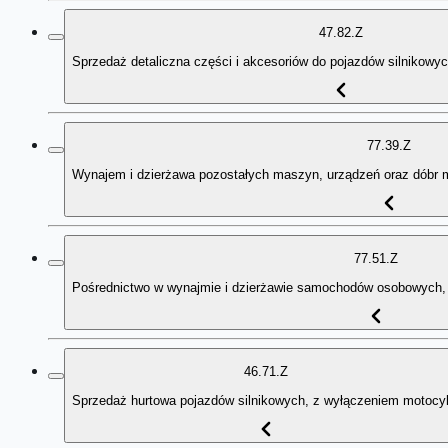
47.82.Z
Sprzedaż detaliczna części i akcesoriów do pojazdów silnikowy
77.39.Z
Wynajem i dzierżawa pozostałych maszyn, urządzeń oraz dóbr ma
77.51.Z
Pośrednictwo w wynajmie i dzierżawie samochodów osobowych
46.71.Z
Sprzedaż hurtowa pojazdów silnikowych, z wyłączeniem motocyk