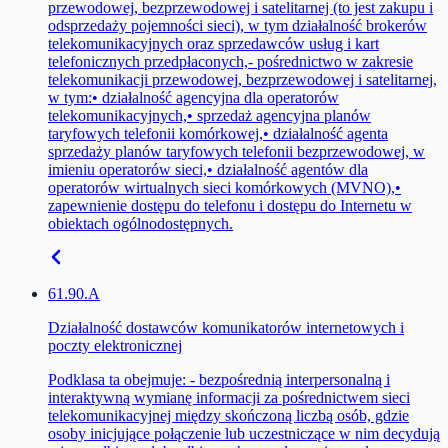
przewodowej, bezprzewodowej i satelitarnej (to jest zakupu i
odsprzedaży pojemności sieci), w tym działalność brokerów
telekomunikacyjnych oraz sprzedawców usług i kart
telefonicznych przedpłaconych,- pośrednictwo w zakresie
telekomunikacji przewodowej, bezprzewodowej i satelitarnej,
w tym:• działalność agencyjna dla operatorów
telekomunikacyjnych,• sprzedaż agencyjna planów
taryfowych telefonii komórkowej,• działalność agenta
sprzedaży planów taryfowych telefonii bezprzewodowej, w
imieniu operatorów sieci,• działalność agentów dla
operatorów wirtualnych sieci komórkowych (MVNO),•
zapewnienie dostępu do telefonu i dostępu do Internetu w
obiektach ogólnodostępnych.
61.90.A
Działalność dostawców komunikatorów internetowych i
poczty elektronicznej
Podklasa ta obejmuje: - bezpośrednią interpersonalną i
interaktywną wymianę informacji za pośrednictwem sieci
telekomunikacyjnej między skończoną liczbą osób, gdzie
osoby inicjujące połączenie lub uczestniczące w nim decydują