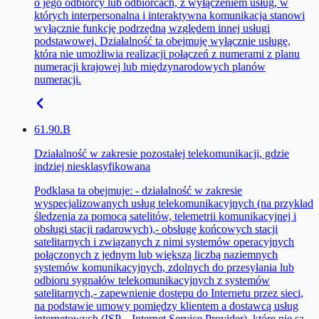
o jego odbiorcy lub odbiorcach, z wyłączeniem usług, w
których interpersonalna i interaktywna komunikacja stanowi
wyłącznie funkcję podrzędną względem innej usługi
podstawowej. Działalność ta obejmuję wyłącznie usługę,
która nie umożliwia realizacji połączeń z numerami z planu
numeracji krajowej lub międzynarodowych planów
numeracji.
61.90.B
Działalność w zakresie pozostałej telekomunikacji, gdzie
indziej niesklasyfikowana
Podklasa ta obejmuje: - działalność w zakresie
wyspecjalizowanych usług telekomunikacyjnych (na przykład
śledzenia za pomocą satelitów, telemetrii komunikacyjnej i
obsługi stacji radarowych),- obsługę końcowych stacji
satelitarnych i związanych z nimi systemów operacyjnych
połączonych z jednym lub większą liczbą naziemnych
systemów komunikacyjnych, zdolnych do przesyłania lub
odbioru sygnałów telekomunikacyjnych z systemów
satelitarnych,- zapewnienie dostępu do Internetu przez sieci,
na podstawie umowy pomiędzy klientem a dostawcą usług
internetowych (ISP – Internet Service Provider), które nie są