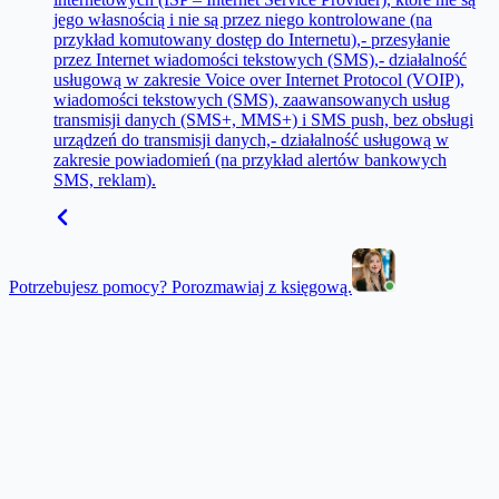
jego własnością i nie są przez niego kontrolowane (na
przykład komutowany dostęp do Internetu),- przesyłanie
przez Internet wiadomości tekstowych (SMS),- działalność
usługową w zakresie Voice over Internet Protocol (VOIP),
wiadomości tekstowych (SMS), zaawansowanych usług
transmisji danych (SMS+, MMS+) i SMS push, bez obsługi
urządzeń do transmisji danych,- działalność usługową w
zakresie powiadomień (na przykład alertów bankowych
SMS, reklam).
Potrzebujesz pomocy? Porozmawiaj z księgową.