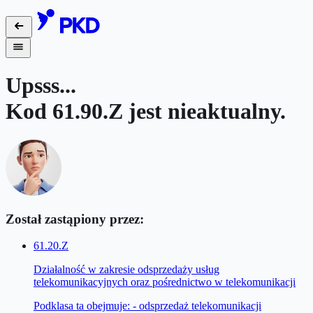
Upsss...
Kod
61.90.Z
jest nieaktualny.
Został zastąpiony przez:
61.20.Z
Działalność w zakresie odsprzedaży usług
telekomunikacyjnych oraz pośrednictwo w telekomunikacji
Podklasa ta obejmuje: - odsprzedaż telekomunikacji