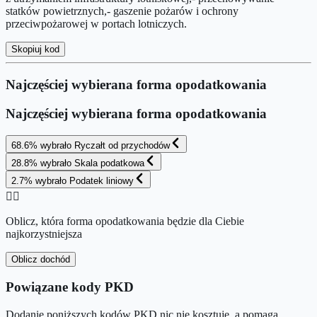
statków powietrznych,- gaszenie pożarów i ochrony
przeciwpożarowej w portach lotniczych.
Skopiuj kod
Najczęściej wybierana forma opodatkowania
Najczęściej wybierana forma opodatkowania
68.6
%
wybrało
Ryczałt od przychodów
28.8
%
wybrało
Skala podatkowa
2.7
%
wybrało
Podatek liniowy
👉🏻
Oblicz, która forma opodatkowania będzie dla Ciebie
najkorzystniejsza
Oblicz dochód
Powiązane kody PKD
Dodanie poniższych kodów PKD nic nie kosztuje, a pomaga