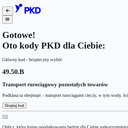
Gotowe!
Oto kody PKD dla Ciebie:
Główny kod - bezpieczny wybór
49.50.B
Transport rurociągowy pozostałych towarów
Podklasa ta obejmuje: - transport rurociągami cieczy, w tym wody, śc
Skopiuj kod
👉🏻
Oblicz, która forma opodatkowania będzie dla Ciebie najkorzystniejs