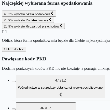
Najczęściej wybierana forma opodatkowania
46.2
%
wybrało
Skala podatkowa
26.9
%
wybrało
Podatek liniowy
26.9
%
wybrało
Ryczałt od przychodów
👉🏻
Oblicz, która forma opodatkowania będzie dla Ciebie najkorzystniejs
Oblicz dochód
Powiązane kody PKD
Dodanie poniższych kodów PKD nic nie kosztuje, a pomaga uniknąć 
47.91.Z
Pośrednictwo w sprzedaży detalicznej niewyspecjalizowanej
46.90.Z