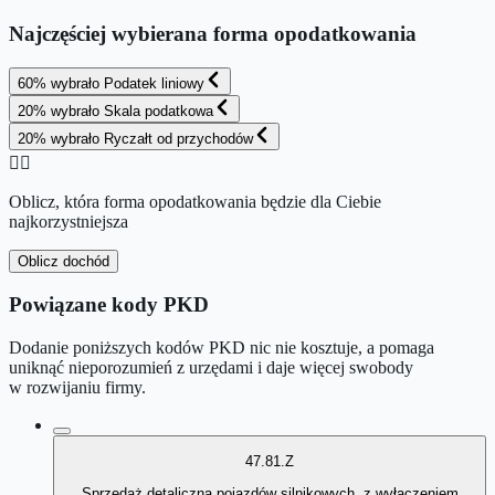
Najczęściej wybierana forma opodatkowania
60
%
wybrało
Podatek liniowy
20
%
wybrało
Skala podatkowa
20
%
wybrało
Ryczałt od przychodów
👉🏻
Oblicz, która forma opodatkowania będzie dla Ciebie
najkorzystniejsza
Oblicz dochód
Powiązane kody PKD
Dodanie poniższych kodów PKD nic nie kosztuje, a pomaga
uniknąć nieporozumień z urzędami i daje więcej swobody
w rozwijaniu firmy.
47.81.Z
Sprzedaż detaliczna pojazdów silnikowych, z wyłączeniem