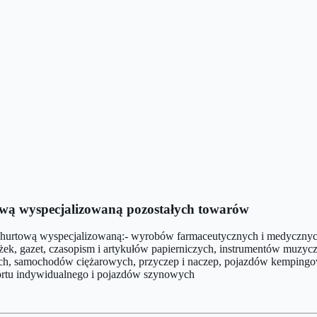
ową wyspecjalizowaną pozostałych towarów
żą hurtową wyspecjalizowaną:- wyrobów farmaceutycznych i medyczny
ek, gazet, czasopism i artykułów papierniczych, instrumentów muzyczny
ch, samochodów ciężarowych, przyczep i naczep, pojazdów kempingo
rtu indywidualnego i pojazdów szynowych