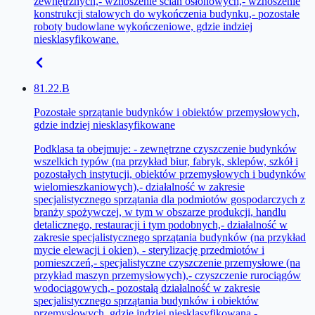
zewnętrznych,- wznoszenie ścian osłonowych,- wznoszenie
konstrukcji stalowych do wykończenia budynku,- pozostałe
roboty budowlane wykończeniowe, gdzie indziej
niesklasyfikowane.
81.22.B
Pozostałe sprzątanie budynków i obiektów przemysłowych,
gdzie indziej niesklasyfikowane
Podklasa ta obejmuje: - zewnętrzne czyszczenie budynków
wszelkich typów (na przykład biur, fabryk, sklepów, szkół i
pozostałych instytucji, obiektów przemysłowych i budynków
wielomieszkaniowych),- działalność w zakresie
specjalistycznego sprzątania dla podmiotów gospodarczych z
branży spożywczej, w tym w obszarze produkcji, handlu
detalicznego, restauracji i tym podobnych,- działalność w
zakresie specjalistycznego sprzątania budynków (na przykład
mycie elewacji i okien), - sterylizację przedmiotów i
pomieszczeń,- specjalistyczne czyszczenie przemysłowe (na
przykład maszyn przemysłowych),- czyszczenie rurociągów
wodociągowych,- pozostałą działalność w zakresie
specjalistycznego sprzątania budynków i obiektów
przemysłowych, gdzie indziej niesklasyfikowaną,-