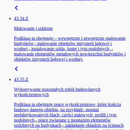
43.34.Z
Malowanie i szklenie
Podklasa ta obejmuje: - wewnętrzne i zewnętrzne malowanie
budynków,- malowanie obiektów inżynierii lądowej i
wodnej,- instalowanie szkła, luster i tym podobnych, -
malowanie elementów metalowych powierzchni budynków i
obiektów inżynierii lądowej i wodnej.
43.35.Z
Wykonywanie pozostałych robót budowlanych
wykończeniowych
Podklasa ta obejmuje prace wykończeniowe, które kończą
budowę danego obiektu, na przykład:- montaż
prefabrykowanych blach, części stalowych, profili i tym
podobnych,- prace związane z montażem elementów
ozdobnych na budynkach,- zakładanie okładzin na ścianach