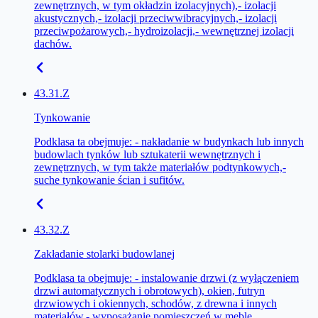
zewnętrznych, w tym okładzin izolacyjnych),- izolacji
akustycznych,- izolacji przeciwwibracyjnych,- izolacji
przeciwpożarowych,- hydroizolacji,- wewnętrznej izolacji
dachów.
43.31.Z
Tynkowanie
Podklasa ta obejmuje: - nakładanie w budynkach lub innych
budowlach tynków lub sztukaterii wewnętrznych i
zewnętrznych, w tym także materiałów podtynkowych,-
suche tynkowanie ścian i sufitów.
43.32.Z
Zakładanie stolarki budowlanej
Podklasa ta obejmuje: - instalowanie drzwi (z wyłączeniem
drzwi automatycznych i obrotowych), okien, futryn
drzwiowych i okiennych, schodów, z drewna i innych
materiałów,- wyposażanie pomieszczeń w meble