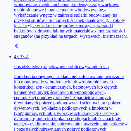
wbudowane: meble kuchenne, kredensy, szafy wnękowe,
meble sklepowe i inne elementy wbudowywane,-
wykańczanie wnętrz w zakresie stolarki budowlanej (na
przykład sufitów i ruchomych ścianek działowych), - roboty
instalacyjne w zakresie ogrodów zimowych, werand i
balkonów, z drewna lub innych materiałów,- montaż stoisk i
straganów (na przykład na targach, wystawach, kiermaszach).
43.33.Z
Posadzkarstwo, tapetowanie i oblicowywanie ścian
Podklasa ta obejmuje: - układanie, kafelkowanie, wieszanie
lub montowanie w budynkach lub w\nobrębie innych
konstrukcji z:\n• ceramicznych, betonowych lub ciętych
kamiennych płytek ściennych lub\npodłogowych,
ceramicznej obudowy pieców,\n• parkietów i innych
drewnianych pokryć podłogowych i ściennych,\n• pokryć
dywanowych, wykładzin podłogowych z linoleum w
tym\ngumowych lub z tworzyw sztucznych,\n• lastryko,
marmuru, granitu lub łupka na podłogach lub ścianach,\n•
tapet,\n- cyklinowanie, polerowanie i uszczelnianie parkietów
i pozostałych\ndrewnianych pokryć podłogowych.