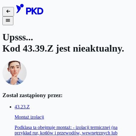
Upsss...
Kod
43.39.Z
jest nieaktualny.
Został zastąpiony przez:
43.23.Z
Montaż izolacji
Podklasa ta obejmuje montaż: - izolacji termicznej (na
przykład rur, kotłów i przewodów, wewnętrznych lub