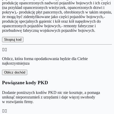
produkcję opancerzonych nadwozi pojazdów bojowych i ich części
(na przykład opancerzonych wieżyczek, opancerzonych drzwi i
pokryw),- produkcję płyt pancernych, obrobionych w takim stopniu,
że mogą być zidentyfikowane jako części pojazdów bojowych,-
produkcję specjalnych gąsienic i kół oraz kół napędowych do
opancerzonych pojazdów bojowych,- remonty fabryczne i
przebudowę fabryczną wojskowych pojazdów bojowych.
Skopiuj kod
👉🏻
Oblicz, która forma opodatkowania będzie dla Ciebie
najkorzystniejsza
Oblicz dochód
Powiązane kody PKD
Dodanie poniższych kodów PKD nic nie kosztuje, a pomaga
uniknąć nieporozumień z urzędami i daje więcej swobody
w rozwijaniu firmy.
👉🏻