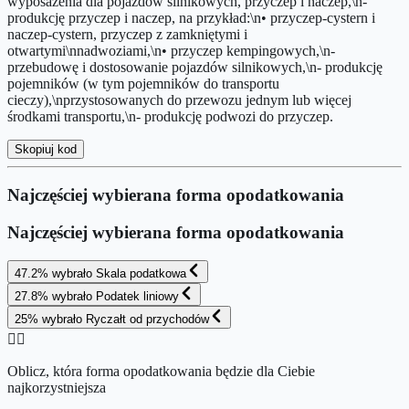
wyposażenia dla pojazdów silnikowych, przyczep i naczep,\n-
produkcję przyczep i naczep, na przykład:\n• przyczep-cystern i
naczep-cystern, przyczep z zamkniętymi i
otwartymi\nnadwoziami,\n• przyczep kempingowych,\n-
przebudowę i dostosowanie pojazdów silnikowych,\n- produkcję
pojemników (w tym pojemników do transportu
cieczy),\nprzystosowanych do przewozu jednym lub więcej
środkami transportu,\n- produkcję podwozi do przyczep.
Skopiuj kod
Najczęściej wybierana forma opodatkowania
Najczęściej wybierana forma opodatkowania
47.2
%
wybrało
Skala podatkowa
27.8
%
wybrało
Podatek liniowy
25
%
wybrało
Ryczałt od przychodów
👉🏻
Oblicz, która forma opodatkowania będzie dla Ciebie
najkorzystniejsza