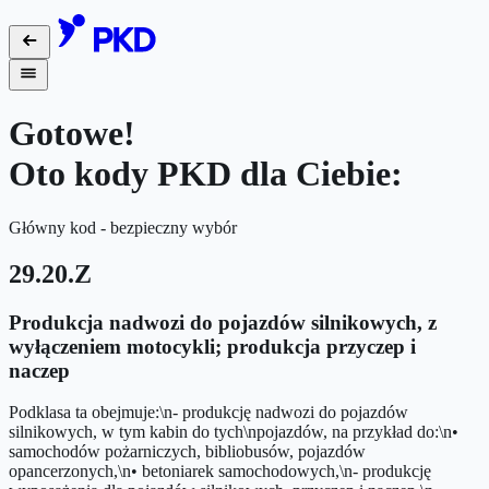
Gotowe!
Oto kody PKD dla Ciebie:
Główny kod - bezpieczny wybór
29.20.Z
Produkcja nadwozi do pojazdów silnikowych, z
wyłączeniem motocykli; produkcja przyczep i
naczep
Podklasa ta obejmuje:\n- produkcję nadwozi do pojazdów
silnikowych, w tym kabin do tych\npojazdów, na przykład do:\n•
samochodów pożarniczych, bibliobusów, pojazdów
opancerzonych,\n• betoniarek samochodowych,\n- produkcję