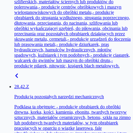
szlifierskich, materiałów ściernych lub produktów do
polerowania,- produkcję centrów obróbkowych i maszyn
wielostanowiskowych do obróbki metalu,- produkcję
obrabiarek do strugania wzdłużnego, strugania poprzecznego,
dłutowania, przeciągania, do nacinania, szlifowania lub
obróbki wykańczającej uzębień, do piłowania, obcinania lub
przecinania oraz pozostałych obrabiarek działających przez
skrawanie metalu, cermetali,- produkcję urządzeń do tłoczenia
lub prasowania metali,- produkcję dziurkarek, pras
hydraulicznych, hamulców hydraulicznych, młotów
spadowych, kuźniarek i tym podobnych,- produkcję ciągarek,
walcarek do gwintów lub maszyn do obróbki drutu,-
produkcję pilarek, nitownic, krajarek blach metalowych.
28.42.Z
Produkcja pozostałych narzędzi mechanicznych
Podklasa ta obejmuje: - produkcję obrabiarek do obróbki
drewna, korka, kości, kamienia, ebonitu, twardych tworzyw
sztucznych, materiałów ceramicznych, betonu, szkła na zimno
lub podobnych twardych materiałów, w tym obrabiarek
pracujących w oparciu o wiązkę laserową, fale