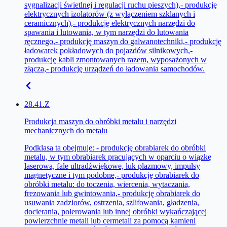
sygnalizacji świetlnej i regulacji ruchu pieszych),- produkcję
elektrycznych izolatorów (z wyłączeniem szklanych i
ceramicznych),- produkcję elektrycznych narzędzi do
spawania i lutowania, w tym narzędzi do lutowania
ręcznego,- produkcję maszyn do galwanotechniki,- produkcję
ładowarek pokładowych do pojazdów silnikowych,-
produkcję kabli zmontowanych razem, wyposażonych w
złącza,- produkcję urządzeń do ładowania samochodów.
28.41.Z
Produkcja maszyn do obróbki metalu i narzędzi
mechanicznych do metalu
Podklasa ta obejmuje: - produkcję obrabiarek do obróbki
metalu, w tym obrabiarek pracujących w oparciu o wiązkę
laserową, fale ultradźwiękowe, łuk plazmowy, impulsy
magnetyczne i tym podobne,- produkcję obrabiarek do
obróbki metalu: do toczenia, wiercenia, wytaczania,
frezowania lub gwintowania,- produkcję obrabiarek do
usuwania zadziorów, ostrzenia, szlifowania, gładzenia,
docierania, polerowania lub innej obróbki wykańczającej
powierzchnie metali lub cermetali za pomocą kamieni