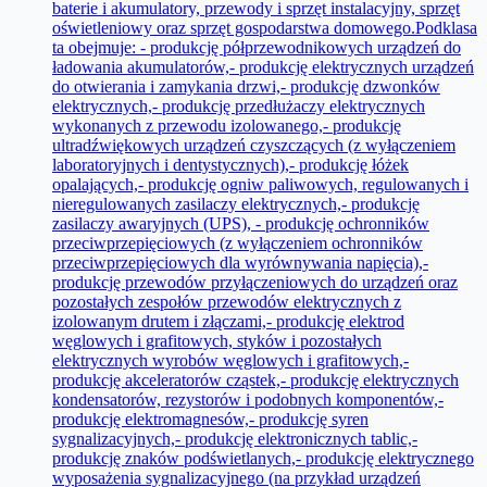
baterie i akumulatory, przewody i sprzęt instalacyjny, sprzęt
oświetleniowy oraz sprzęt gospodarstwa domowego.Podklasa
ta obejmuje: - produkcję półprzewodnikowych urządzeń do
ładowania akumulatorów,- produkcję elektrycznych urządzeń
do otwierania i zamykania drzwi,- produkcję dzwonków
elektrycznych,- produkcję przedłużaczy elektrycznych
wykonanych z przewodu izolowanego,- produkcję
ultradźwiękowych urządzeń czyszczących (z wyłączeniem
laboratoryjnych i dentystycznych),- produkcję łóżek
opalających,- produkcję ogniw paliwowych, regulowanych i
nieregulowanych zasilaczy elektrycznych,- produkcję
zasilaczy awaryjnych (UPS), - produkcję ochronników
przeciwprzepięciowych (z wyłączeniem ochronników
przeciwprzepięciowych dla wyrównywania napięcia),-
produkcję przewodów przyłączeniowych do urządzeń oraz
pozostałych zespołów przewodów elektrycznych z
izolowanym drutem i złączami,- produkcję elektrod
węglowych i grafitowych, styków i pozostałych
elektrycznych wyrobów węglowych i grafitowych,-
produkcję akceleratorów cząstek,- produkcję elektrycznych
kondensatorów, rezystorów i podobnych komponentów,-
produkcję elektromagnesów,- produkcję syren
sygnalizacyjnych,- produkcję elektronicznych tablic,-
produkcję znaków podświetlanych,- produkcję elektrycznego
wyposażenia sygnalizacyjnego (na przykład urządzeń