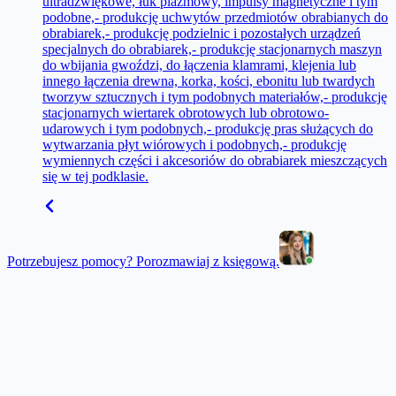
ultradźwiękowe, łuk plazmowy, impulsy magnetyczne i tym
podobne,- produkcję uchwytów przedmiotów obrabianych do
obrabiarek,- produkcję podzielnic i pozostałych urządzeń
specjalnych do obrabiarek,- produkcję stacjonarnych maszyn
do wbijania gwoździ, do łączenia klamrami, klejenia lub
innego łączenia drewna, korka, kości, ebonitu lub twardych
tworzyw sztucznych i tym podobnych materiałów,- produkcję
stacjonarnych wiertarek obrotowych lub obrotowo-
udarowych i tym podobnych,- produkcję pras służących do
wytwarzania płyt wiórowych i podobnych,- produkcję
wymiennych części i akcesoriów do obrabiarek mieszczących
się w tej podklasie.
Potrzebujesz pomocy? Porozmawiaj z księgową.