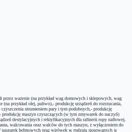
roli przez ważenie (na przykład wag domowych i sklepowych, wag
 (na przykład olej, paliwo),- produkcję urządzeń do rozrzucania,
o czyszczenia strumieniem pary i tym podobnych,- produkcję
h,- produkcję maszyn czyszczących (w tym zmywarek do naczyń)
eń destylacyjnych i rektyfikacyjnych dla rafinerii ropy naftowej,
ania, walcowania oraz walców do tych maszyn, z wyłączeniem do
 / suszarek bębnowych oraz wirówek w rodzaju stosowanych w