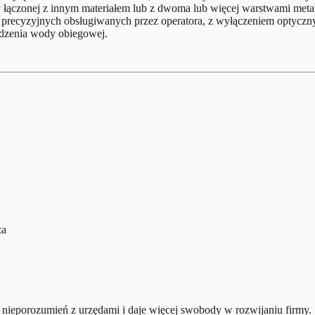
hy łączonej z innym materiałem lub z dwoma lub więcej warstwami met
 precyzyjnych obsługiwanych przez operatora, z wyłączeniem optycznyc
dzenia wody obiegowej.
za
nieporozumień z urzędami i daje więcej swobody w rozwijaniu firmy.