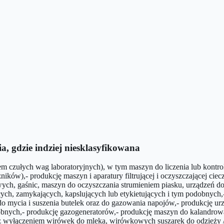
, gdzie indziej niesklasyfikowana
iem czułych wag laboratoryjnych), w tym maszyn do liczenia lub kont
),- produkcję maszyn i aparatury filtrującej i oczyszczającej ciecze
kowych, gaśnic, maszyn do oczyszczania strumieniem piasku, urządzeń d
ących, zamykających, kapslujących lub etykietujących i tym podobnyc
ycia i suszenia butelek oraz do gazowania napojów,- produkcję urządz
obnych,- produkcję gazogeneratorów,- produkcję maszyn do kalandrow
 (z wyłączeniem wirówek do mleka, wirówkowych suszarek do odzieży