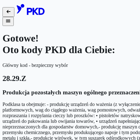
Gotowe!
Oto kody PKD dla Ciebie:
Główny kod - bezpieczny wybór
28.29.Z
Produkcja pozostałych maszyn ogólnego przeznaczenia
Podklasa ta obejmuje: - produkcję urządzeń do ważenia (z wyłączen
platformowych, wag do ciągłego ważenia, wag pomostowych, odważników
rozpraszania i rozpylania cieczy lub proszków: • pistoletów natrys
urządzeń do pakowania lub owijania towarów, • urządzeń napełniaj
nieprzeznaczonych dla gospodarstw domowych,- produkcję maszyn do m
przemysłu chemicznego, przemysłu produkującego napoje i tym pod
metalu i szkła,- produkcję wirówek, w tym suszarek odśrodkowych