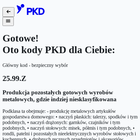
Gotowe!
Oto kody PKD dla Ciebie:
Główny kod - bezpieczny wybór
25.99.Z
Produkcja pozostałych gotowych wyrobów
metalowych, gdzie indziej niesklasyfikowana
Podklasa ta obejmuje: - produkcję metalowych artykułów
gospodarstwa domowego: • naczyń płaskich: talerzy, spodków i tym
podobnych, • naczyń drążonych: garnków, czajników i tym
podobnych, • naczyń stołowych: misek, półmis i tym podobnych, •
rondli, patelni i pozostałych nieelektrycznych wyrobów stołowych i
kuchennych, • drobnych ręcznych przedmiotów i akcesoriów