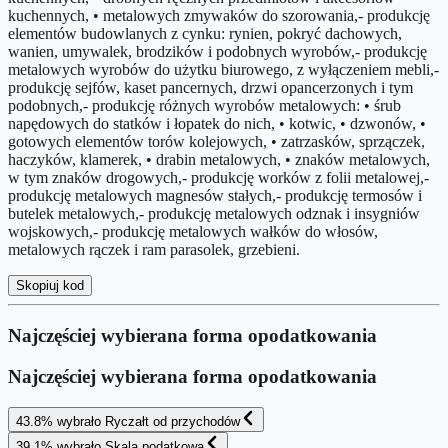
kuchennych, • metalowych zmywaków do szorowania,- produkcję
elementów budowlanych z cynku: rynien, pokryć dachowych,
wanien, umywalek, brodzików i podobnych wyrobów,- produkcję
metalowych wyrobów do użytku biurowego, z wyłączeniem mebli,-
produkcję sejfów, kaset pancernych, drzwi opancerzonych i tym
podobnych,- produkcję różnych wyrobów metalowych: • śrub
napędowych do statków i łopatek do nich, • kotwic, • dzwonów, •
gotowych elementów torów kolejowych, • zatrzasków, sprzączek,
haczyków, klamerek, • drabin metalowych, • znaków metalowych,
w tym znaków drogowych,- produkcję worków z folii metalowej,-
produkcję metalowych magnesów stałych,- produkcję termosów i
butelek metalowych,- produkcję metalowych odznak i insygniów
wojskowych,- produkcję metalowych wałków do włosów,
metalowych rączek i ram parasolek, grzebieni.
Skopiuj kod
Najczęściej wybierana forma opodatkowania
Najczęściej wybierana forma opodatkowania
43.8
%
wybrało
Ryczałt od przychodów
39.1
%
wybrało
Skala podatkowa