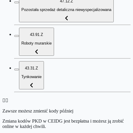
47.12.Z
Pozostała sprzedaż detaliczna niewyspecjalizowana
43.91.Z
Roboty murarskie
43.31.Z
Tynkowanie
👉🏻
Zawsze możesz zmienić kody później
Zmiana kodów PKD w CEIDG jest bezpłatna i możesz ją zrobić
online w każdej chwili.