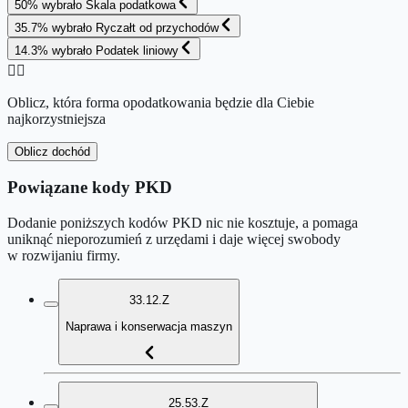
50
%
wybrało
Skala podatkowa
35.7
%
wybrało
Ryczałt od przychodów
14.3
%
wybrało
Podatek liniowy
👉🏻
Oblicz, która forma opodatkowania będzie dla Ciebie
najkorzystniejsza
Oblicz dochód
Powiązane kody PKD
Dodanie poniższych kodów PKD nic nie kosztuje, a pomaga
uniknąć nieporozumień z urzędami i daje więcej swobody
w rozwijaniu firmy.
33.12.Z
Naprawa i konserwacja maszyn
25.53.Z