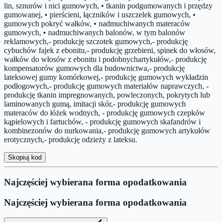
lin, sznurów i nici gumowych, • tkanin podgumowanych i przędzy
gumowanej, • pierścieni, łączników i uszczelek gumowych, •
gumowych pokryć wałków, • nadmuchiwanych materaców
gumowych, • nadmuchiwanych balonów, w tym balonów
reklamowych,- produkcję szczotek gumowych,- produkcję
cybuchów fajek z ebonitu,- produkcję grzebieni, spinek do włosów,
wałków do włosów z ebonitu i podobnychartykułów,- produkcję
kompensatorów gumowych dla budownictwa,- produkcję
lateksowej gumy komórkowej,- produkcję gumowych wykładzin
podłogowych,- produkcję gumowych materiałów naprawczych, -
produkcję tkanin impregnowanych, powleczonych, pokrytych lub
laminowanych gumą, imitacji skór,- produkcję gumowych
materaców do łóżek wodnych, - produkcję gumowych czepków
kąpielowych i fartuchów, - produkcję gumowych skafandrów i
kombinezonów do nurkowania,- produkcję gumowych artykułów
erotycznych,- produkcję odzieży z lateksu.
Skopiuj kod
Najczęściej wybierana forma opodatkowania
Najczęściej wybierana forma opodatkowania