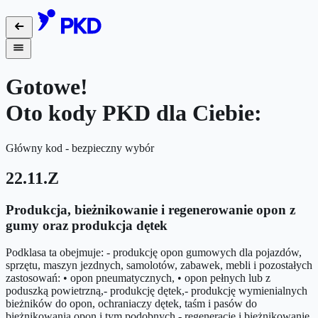
Gotowe!
Oto kody PKD dla Ciebie:
Główny kod - bezpieczny wybór
22.11.Z
Produkcja, bieżnikowanie i regenerowanie opon z
gumy oraz produkcja dętek
Podklasa ta obejmuje: - produkcję opon gumowych dla pojazdów,
sprzętu, maszyn jezdnych, samolotów, zabawek, mebli i pozostałych
zastosowań: • opon pneumatycznych, • opon pełnych lub z
poduszką powietrzną,- produkcję dętek,- produkcję wymienialnych
bieżników do opon, ochraniaczy dętek, taśm i pasów do
bieżnikowania opon i tym podobnych,- regenerację i bieżnikowanie