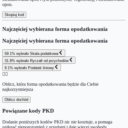
opon.
Skopiuj kod
Najczęściej wybierana forma opodatkowania
Najczęściej wybierana forma opodatkowania
59.1
%
wybrało
Skala podatkowa
31.8
%
wybrało
Ryczałt od przychodów
9.1
%
wybrało
Podatek liniowy
👉🏻
Oblicz, która forma opodatkowania będzie dla Ciebie
najkorzystniejsza
Oblicz dochód
Powiązane kody PKD
Dodanie poniższych kodów PKD nic nie kosztuje, a pomaga
uniknąć nieporozumień z urzędami i daje więcej swobody