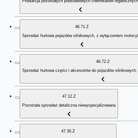
Produkcja pozostałych podstawowych chemikaliów organicznyc
46.71.Z
Sprzedaż hurtowa pojazdów silnikowych, z wyłączeniem motocyk
46.72.Z
Sprzedaż hurtowa części i akcesoriów do pojazdów silnikowych,
47.12.Z
Pozostała sprzedaż detaliczna niewyspecjalizowana
47.30.Z