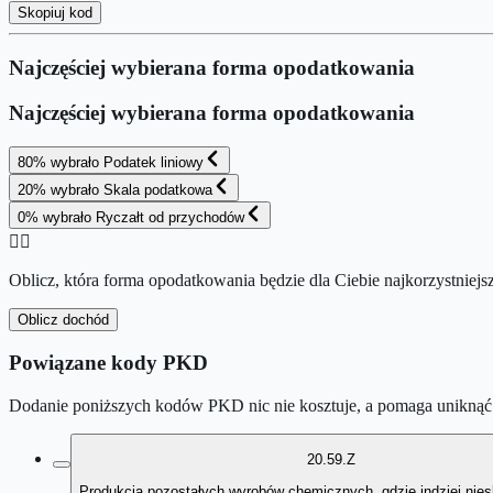
Skopiuj kod
Najczęściej wybierana forma opodatkowania
Najczęściej wybierana forma opodatkowania
80
%
wybrało
Podatek liniowy
20
%
wybrało
Skala podatkowa
0
%
wybrało
Ryczałt od przychodów
👉🏻
Oblicz, która forma opodatkowania będzie dla Ciebie najkorzystniejs
Oblicz dochód
Powiązane kody PKD
Dodanie poniższych kodów PKD nic nie kosztuje, a pomaga uniknąć 
20.59.Z
Produkcja pozostałych wyrobów chemicznych, gdzie indziej nie