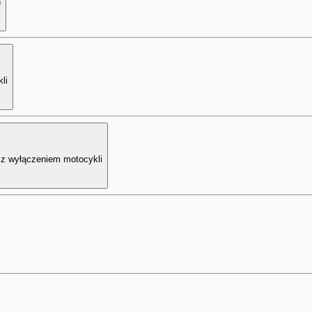
h
li
 z wyłączeniem motocykli