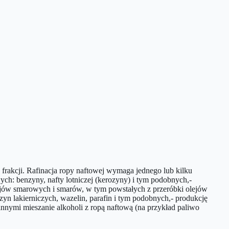
frakcji. Rafinacja ropy naftowej wymaga jednego lub kilku
ych: benzyny, nafty lotniczej (kerozyny) i tym podobnych,-
olejów smarowych i smarów, w tym powstałych z przeróbki olejów
 lakierniczych, wazelin, parafin i tym podobnych,- produkcję
nnymi mieszanie alkoholi z ropą naftową (na przykład paliwo