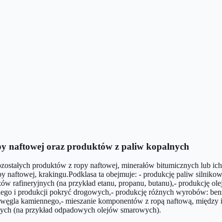
py naftowej oraz produktów z paliw kopalnych
ostałych produktów z ropy naftowej, minerałów bitumicznych lub ich 
py naftowej, krakingu.Podklasa ta obejmuje: - produkcję paliw silnikow
gazów rafineryjnych (na przykład etanu, propanu, butanu),- produkcję 
go i produkcji pokryć drogowych,- produkcję różnych wyrobów: benzyn
, węgla kamiennego,- mieszanie komponentów z ropą naftową, między i
ych (na przykład odpadowych olejów smarowych).