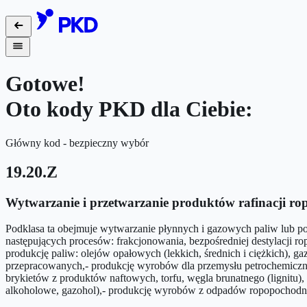
Gotowe!
Oto kody PKD dla Ciebie:
Główny kod - bezpieczny wybór
19.20.Z
Wytwarzanie i przetwarzanie produktów rafinacji ro
Podklasa ta obejmuje wytwarzanie płynnych i gazowych paliw lub poz
następujących procesów: frakcjonowania, bezpośredniej destylacji ro
produkcję paliw: olejów opałowych (lekkich, średnich i ciężkich), 
przepracowanych,- produkcję wyrobów dla przemysłu petrochemiczne
brykietów z produktów naftowych, torfu, węgla brunatnego (lignitu)
alkoholowe, gazohol),- produkcję wyrobów z odpadów ropopochodn