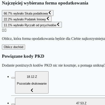
Najczęściej wybierana forma opodatkowania
66.7
%
wybrało
Skala podatkowa
22.2
%
wybrało
Podatek liniowy
11.1
%
wybrało
Ryczałt od przychodów
👉🏻
Oblicz, która forma opodatkowania będzie dla Ciebie najkorzystniejs
Oblicz dochód
Powiązane kody PKD
Dodanie poniższych kodów PKD nic nie kosztuje, a pomaga uniknąć 
18.12.Z
Pozostałe drukowanie
47.53.Z