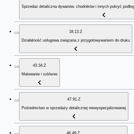
Sprzedaż detaliczna dywanów, chodników i innych pokryć podło
18.13.Z
Działalność usługowa związana z przygotowywaniem do druku
43.34.Z
Malowanie i szklenie
47.91.Z
Pośrednictwo w sprzedaży detalicznej niewyspecjalizowanej
46.49.Z