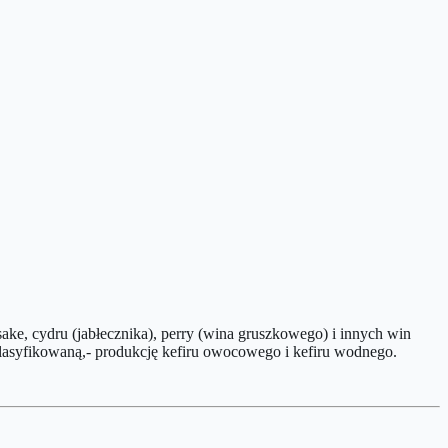
ake, cydru (jabłecznika), perry (wina gruszkowego) i innych win
lasyfikowaną,- produkcję kefiru owocowego i kefiru wodnego.