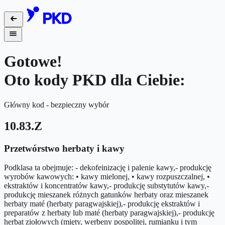
Gotowe!
Oto kody PKD dla Ciebie:
Główny kod - bezpieczny wybór
10.83.Z
Przetwórstwo herbaty i kawy
Podklasa ta obejmuje: - dekofeinizację i palenie kawy,- produkcję
wyrobów kawowych: • kawy mielonej, • kawy rozpuszczalnej, •
ekstraktów i koncentratów kawy,- produkcję substytutów kawy,-
produkcję mieszanek różnych gatunków herbaty oraz mieszanek
herbaty maté (herbaty paragwajskiej),- produkcję ekstraktów i
preparatów z herbaty lub maté (herbaty paragwajskiej),- produkcję
herbat ziołowych (mięty, werbeny pospolitej, rumianku i tym