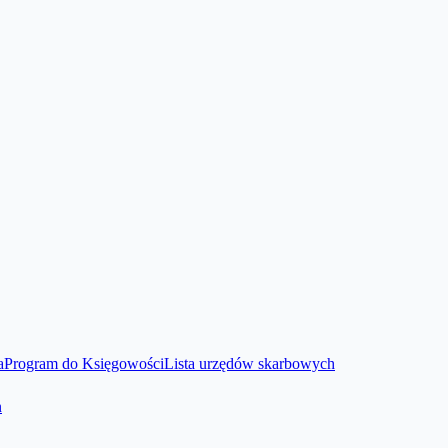
a
Program do Księgowości
Lista urzędów skarbowych
n