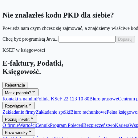
4.8
Nie znalazłeś kodu PKD dla siebie?
Powiedz nam czym chcesz się zajmować, a znajdziemy właściwe kod
Chcę być programistą Java...
Dopasuj
KSEF w księgowości
Umów konsultację
Załóż firmę
E-faktury, Podatki,
Księgowość.
Rejestracja
Masz pytania?
Kontakt z nami
inFolinia KSeF 22 123 10 80
Biuro prasowe
Centrum 
Rozwiązania
Zakładanie firmy
Zakładanie spółki
Biuro rachunkowe
Pełna księgowo
Poznaj inFakt
O firmie
Wartości
Cennik
Program Poleceń
Bezpieczeństwo
Kariera
Wsp
Baza wiedzy