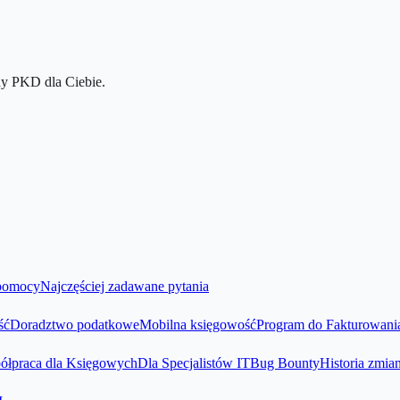
y PKD dla Ciebie.
pomocy
Najczęściej zadawane pytania
ść
Doradztwo podatkowe
Mobilna księgowość
Program do Fakturowani
ółpraca dla Księgowych
Dla Specjalistów IT
Bug Bounty
Historia zmia